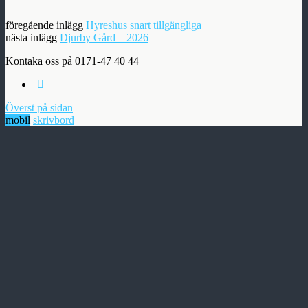
föregående inlägg
Hyreshus snart tillgängliga
nästa inlägg
Djurby Gård – 2026
Kontaka oss på 0171-47 40 44
Överst på sidan
mobil
skrivbord