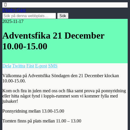
Djurby Gård
2025-11-17
Adventsfika 21 December
10.00-15.00
Dela
Twittra
Fäst
E-post
SMS
Välkomna på Adventsfika Söndagen den 21 December klockan
10.00-15.00.
Kom och fira in julen med oss och fika samt prova på ponnyridning
eller hitta något fynd i loppis-rummet som vi kommer fylla med
julsaker!
Ponnyridning mellan 13.00-15.00
Tomten finns på plats mellan 11.00 – 13.00