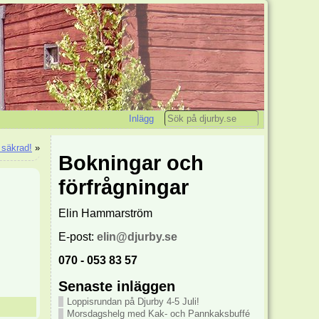
Inlägg
 säkrad!
»
Bokningar och
förfrågningar
Elin Hammarström
E-post:
elin@djurby.se
070 - 053 83 57
Senaste inläggen
Loppisrundan på Djurby 4-5 Juli!
Morsdagshelg med Kak- och Pannkaksbuffé