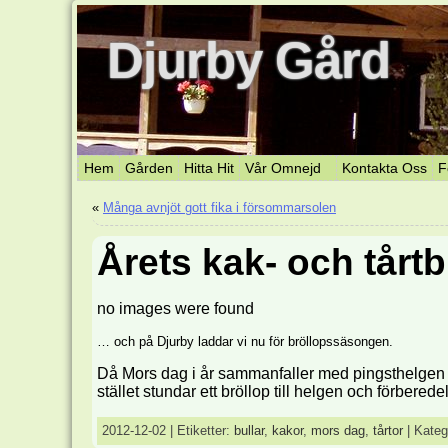
Djurby Gård
Hem
Gården
Hitta Hit
Vår Omnejd
Kontakta Oss
F
«
Många avnjöt gott fika i försommarsolen
Årets kak- och tårt
no images were found
… och på Djurby laddar vi nu för bröllopssäsongen.
Då Mors dag i år sammanfaller med pingsthelgen k
stället stundar ett bröllop till helgen och förberedel
2012-12-02 | Etiketter:
bullar
,
kakor
,
mors dag
,
tårtor
| Kateg