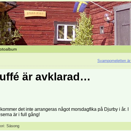
otoalbum
Svampomeletten är
buffé är avklarad…
ommer det inte arrangeras något morsdagfika på Djurby i år. I
serna är i full gång!
ori:
Säsong