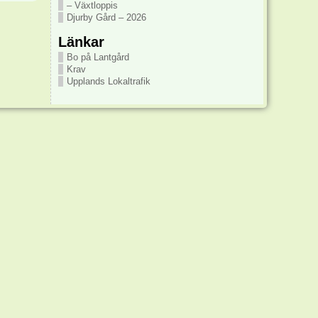
– Växtloppis
Djurby Gård – 2026
Länkar
Bo på Lantgård
Krav
Upplands Lokaltrafik