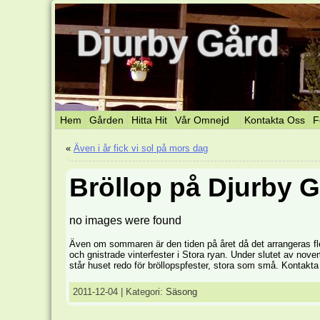
Djurby Gård
Hem
Gården
Hitta Hit
Vår Omnejd
Kontakta Oss
F
«
Även i år fick vi sol på mors dag
Bröllop på Djurby 
no images were found
Även om sommaren är den tiden på året då det arrangeras fl
och gnistrade vinterfester i Stora ryan. Under slutet av nov
står huset redo för bröllopspfester, stora som små. Kontakta
2011-12-04 | Kategori:
Säsong