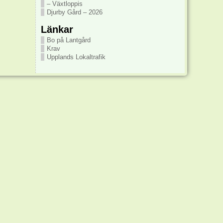
– Växtloppis
Djurby Gård – 2026
Länkar
Bo på Lantgård
Krav
Upplands Lokaltrafik