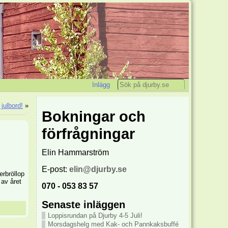
Inlägg
 julbord!
»
Bokningar och
förfrågningar
Elin Hammarström
E-post:
elin@djurby.se
erbröllop
 av året
070 - 053 83 57
Senaste inläggen
Loppisrundan på Djurby 4-5 Juli!
Morsdagshelg med Kak- och Pannkaksbuffé