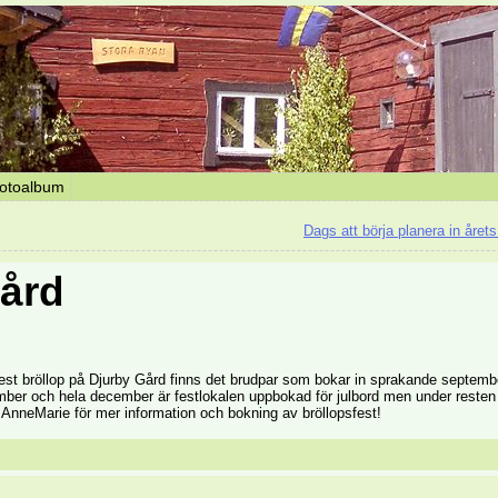
otoalbum
Dags att börja planera in årets
Gård
est bröllop på Djurby Gård finns det brudpar som bokar in sprakande septemb
ember och hela december är festlokalen uppbokad för julbord men under resten
 AnneMarie för mer information och bokning av bröllopsfest!