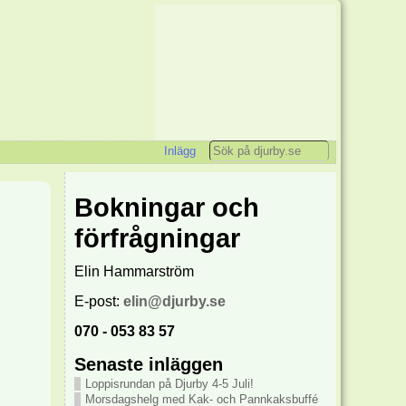
Inlägg
Bokningar och
förfrågningar
Elin Hammarström
E-post:
elin@djurby.se
070 - 053 83 57
Senaste inläggen
Loppisrundan på Djurby 4-5 Juli!
Morsdagshelg med Kak- och Pannkaksbuffé