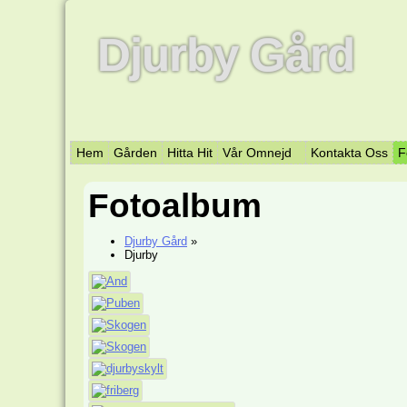
Djurby Gård
Hem
Gården
Hitta Hit
Vår Omnejd
Kontakta Oss
F
Fotoalbum
Djurby Gård
»
Djurby