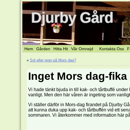
Djurby Gård
Hem
Gården
Hitta Hit
Vår Omnejd
Kontakta Oss
F
«
Sol eller regn på Mors dag?
Inget Mors dag-fika
Vi hade tänkt bjuda in till kak- och tårtbuffé und
vanligt. Men den här våren är ingeting som vanligt
Vi ställer därför in Mors-dag firandet på Djurby
att kunna duka upp kak- och tårtbuffén vid ett senare
sommaren. Vi återkommer med information här på 