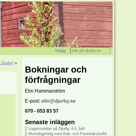
Inlägg
 Djurby!
»
Bokningar och
förfrågningar
Elin Hammarström
E-post:
elin@djurby.se
070 - 053 83 57
Senaste inläggen
Loppisrundan på Djurby 4-5 Juli!
Morsdagshelg med Kak- och Pannkaksbuffé