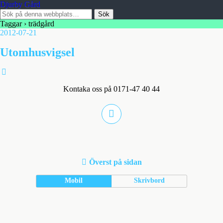
Djurby Gård
Taggar › trädgård
2012-07-21
Utomhusvigsel
Kontaka oss på 0171-47 40 44
Överst på sidan
Mobil
Skrivbord